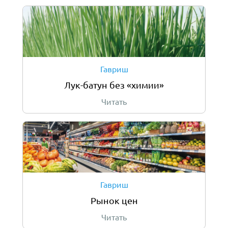
Гавриш
Лук-батун без «химии»
Читать
Гавриш
Рынок цен
Читать