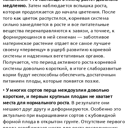
медленно.
Затем наблюдается вспышка роста,
которая продолжается до начала цветения. После
того как цветок распустился, корневая система
сильно замедляется в росте и все питательные
вещества перенаправляются к завязи, а точнее, к
формирующимся в ней семенам — заботливое
материнское растение отдает все самое лучшее
своему «первенцу» в ущерб развитию корневой
системы и надземных вегетативных органов.
Получается, что период активного роста корневой
системы довольно короткий, в итоге слаборазвитые
корни будут неспособны обеспечить достаточным
питанием плоды, которые появятся позже.
•
У многих сортов перца междоузлия довольно
короткие, и первым крупным плодам не хватает
места для нормального роста
. В результате они
мешают друг другу и деформируются. Особенно это
актуально при выращивании сортов с кубовидной
формой плода в открытом грунте. Отсутствие первого
плода освобождает место для роста последующих;