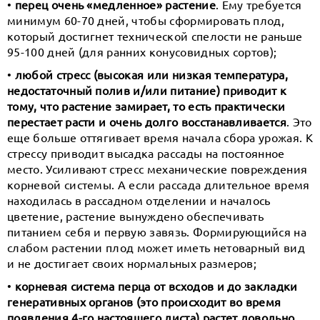
•
перец очень «медленное» растение
. Ему требуется
минимум 60-70 дней, чтобы сформировать плод,
который достигнет технической спелости не раньше
95-100 дней (для ранних конусовидных сортов);
•
любой стресс (высокая или низкая температура,
недостаточный полив и/или питание) приводит к
тому, что растение замирает, то есть практически
перестает расти и очень долго восстанавливается
. Это
еще больше оттягивает время начала сбора урожая. К
стрессу приводит высадка рассады на постоянное
место. Усиливают стресс механические повреждения
корневой системы. А если рассада длительное время
находилась в рассадном отделении и началось
цветение, растение вынуждено обеспечивать
питанием себя и первую завязь. Формирующийся на
слабом растении плод может иметь нетоварный вид
и не достигает своих нормальных размеров;
•
корневая система перца от всходов и до закладки
генеративных органов (это происходит во время
появления 4-го настоящего листа) растет довольно