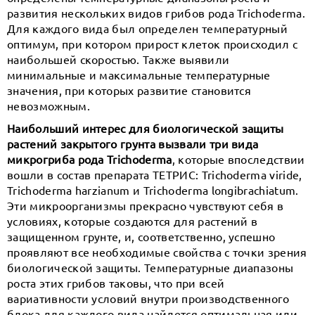
развития нескольких видов грибов рода Trichoderma.
Для каждого вида был определен температурный
оптимум, при котором прирост клеток происходил с
наибольшей скоростью. Также выявили
минимальные и максимальные температурные
значения, при которых развитие становится
невозможным.
Наибольший интерес для биологической защиты
растений закрытого грунта вызвали три вида
микрогриба рода Trichoderma
, которые впоследствии
вошли в состав препарата ТЕТРИС: Trichoderma viride,
Trichoderma harzianum и Trichoderma longibrachiatum.
Эти микроорганизмы прекрасно чувствуют себя в
условиях, которые создаются для растений в
защищенном грунте, и, соответственно, успешно
проявляют все необходимые свойства с точки зрения
биологической защиты. Температурные диапазоны
роста этих грибов таковы, что при всей
вариативности условий внутри производственного
блока для каждого вида найдется оптимальная или