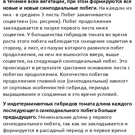
в течение всей вегетации, при этом формируются все
новые и новые симподиальные побеги.
На каждом из
них - в среднем 3 листа. Побег заканчивается
соцветием (см. рисунок). Побег продолжения
закладывается в пазухе первого листа ниже
соцветия. У большинства гибридов томата во время
роста этого побега наблюдается смещение соцветия в
сторону, а лист, из пазухи которого развился побег
продолжения, на нем же выносится вверх, выше
соцветия, на следующий симподиальный побег. Это
происходит в результате срастания основания листа с
побегом продолжения. Количество побегов
продолжения главной оси (симподиальных) зависит
от сортовых особенностей гибрида, периода
выращивания и созданных в это время условий.
У индетерминантных гибридов томата длина каждого
последующего симподиального побега больше
предыдущего.
Минимальная длина у первого
симподиального побега, так как он закладывается и
формируется в рассадный период и в первое время