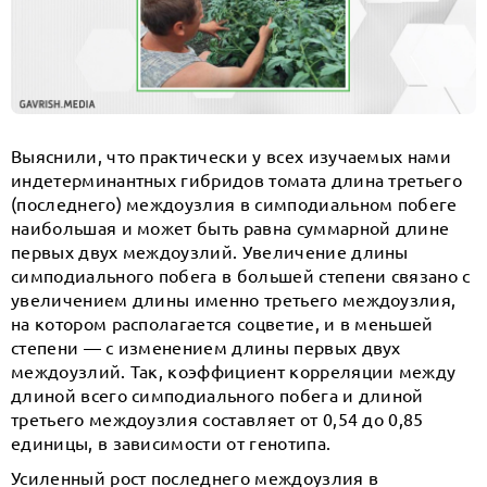
Выяснили, что практически у всех изучаемых нами
индетерминантных гибридов томата длина третьего
(последнего) междоузлия в симподиальном побеге
наибольшая и может быть равна суммарной длине
первых двух междоузлий. Увеличение длины
симподиального побега в большей степени связано с
увеличением длины именно третьего междоузлия,
на котором располагается соцветие, и в меньшей
степени — с изменением длины первых двух
междоузлий. Так, коэффициент корреляции между
длиной всего симподиального побега и длиной
третьего междоузлия составляет от 0,54 до 0,85
единицы, в зависимости от генотипа.
Усиленный рост последнего междоузлия в