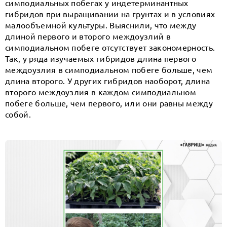
симподиальных побегах у индетерминантных
гибридов при выращивании на грунтах и в условиях
малообъемной культуры. Выяснили, что между
длиной первого и второго междоузлий в
симподиальном побеге отсутствует закономерность.
Так, у ряда изучаемых гибридов длина первого
междоузлия в симподиальном побеге больше, чем
длина второго. У других гибридов наоборот, длина
второго междоузлия в каждом симподиальном
побеге больше, чем первого, или они равны между
собой.