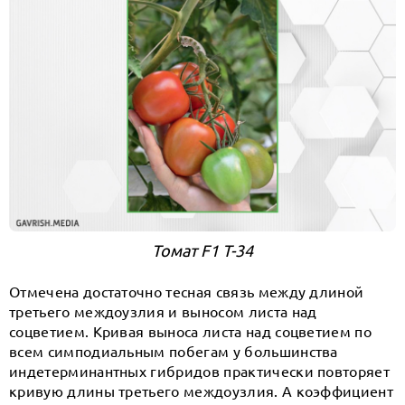
Томат F1 Т-34
Отмечена достаточно тесная связь между длиной
третьего междоузлия и выносом листа над
соцветием. Кривая выноса листа над соцветием по
всем симподиальным побегам у большинства
индетерминантных гибридов практически повторяет
кривую длины третьего междоузлия. А коэффициент