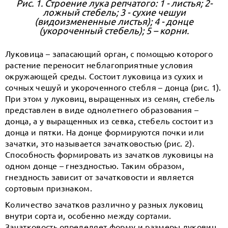
Рис. 1. Строение лука репчатого: 1 - листья; 2-
ложный стебель; 3 - сухие чешуи
(видоизмененные листья); 4 - донце
(укороченный стебель); 5 – корни.
Луковица – запасающий орган, с помощью которого
растение переносит неблагоприятные условия
окружающей среды. Состоит луковица из сухих и
сочных чешуй и укороченного стебля – донца (рис. 1).
При этом у луковиц, выращенных из семян, стебель
представлен в виде однолетнего образования –
донца, а у выращенных из севка, стебель состоит из
донца и пятки. На донце формируются почки или
зачатки, это называется зачатковостью (рис. 2).
Способность формировать из зачатков луковицы на
одном донце – гнездностью. Таким образом,
гнездность зависит от зачатковости и является
сортовым признаком.
Количество зачатков различно у разных луковиц
внутри сорта и, особенно между сортами.
Зачатковость определяет форму и размеры луковиц,