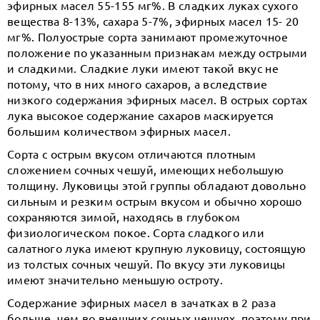
эфирных масел 55-155 мг%. В сладких луках сухого
вещества 8-13%, сахара 5-7%, эфирных масел 15- 20
мг%. Полуострые сорта занимают промежуточное
положение по указанным признакам между острыми
и сладкими. Сладкие луки имеют такой вкус не
потому, что в них много сахаров, а вследствие
низкого содержания эфирных масел. В острых сортах
лука высокое содержание сахаров маскируется
большим количеством эфирных масел.
Сорта с острым вкусом отличаются плотным
сложением сочных чешуй, имеющих небольшую
толщину. Луковицы этой группы обладают довольно
сильным и резким острым вкусом и обычно хорошо
сохраняются зимой, находясь в глубоком
физиологическом покое. Сорта сладкого или
салатного лука имеют крупную луковицу, состоящую
из толстых сочных чешуй. По вкусу эти луковицы
имеют значительно меньшую остроту.
Содержание эфирных масел в зачатках в 2 раза
больше, чем во внешних сочных чешуях, поэтому при