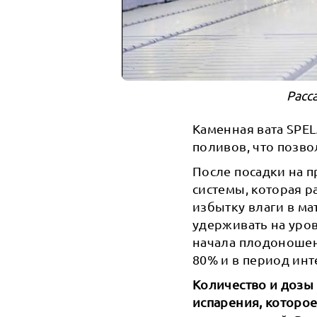
Расс
Каменная вата SPEL
поливов, что позво
После посадки на 
системы, которая р
избытку влаги в ма
удерживать на уров
начала плодоношен
80% и в период ин
Количество и дозы 
испарения, которо