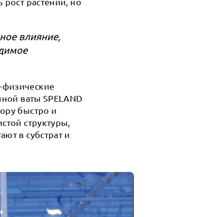
 рост растений, но
ное влияние,
одимое
о-физические
енной ваты SPELAND
вору быстро и
истой структуры,
ают в субстрат и