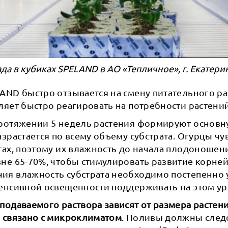
ада в кубиках SPELAND в АО «Тепличное», г. Екатери
AND быстро отзывается на смену питательного ра
ляет быстро реагировать на потребности растений
протяжении 5 недель растения формируют основн
азрастается по всему объему субстрата. Огурцы ч
тах, поэтому их влажность до начала плодоношен
не 65-70%, чтобы стимулировать развитие корней
ия влажность субстрата необходимо постепенно у
тенсивной освещенности поддерживать на этом ур
подаваемого раствора зависят от размера растени
е связано с микроклиматом
. Поливы должны следо