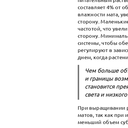
составляет 4% от о
влажности мата, у
сторону. Маленьки
частотой, что увел
сторону. Минималь
системы, чтобы об
регулируют в завис
днем, когда растен
Чем больше объ
и границы возм
становится пре
света и низког
При выращивании р
матов, так как при
меньший объем субс