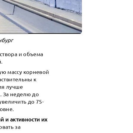
нбург
створа и объема
.
ую массу корневой
увствительны к
ия лучше
. За неделю до
величить до 75-
овне.
й и активности их
вать за