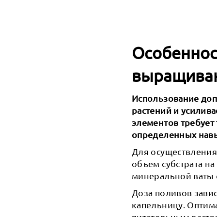
Особеннос
выращиван
Использование доп
растений и усилив
элементов требует
определенных навы
Для осуществления
объем субстрата на
минеральной ваты со
Доза поливов завис
капельницу. Оптим
питательным раств