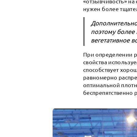
«отзывчивость» на 
нужен более тщате
Дополнительное
поэтому более 
вегетативное в
При определении р
свойства используе
способствует хорош
равномерно распред
оптимальной плотно
беспрепятственно р