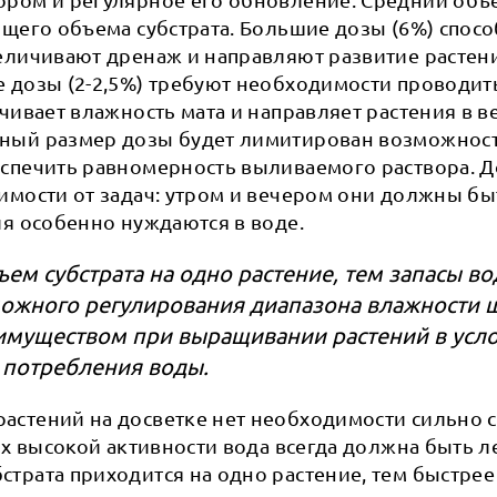
бщего объема субстрата. Большие дозы (6%) спо
величивают дренаж и направляют развитие растен
е дозы (2-2,5%) требуют необходимости проводит
ичивает влажность мата и направляет растения в 
ный размер дозы будет лимитирован возможнос
еспечить равномерность выливаемого раствора. Д
имости от задач: утром и вечером они должны бы
ия особенно нуждаются в воде.
ем субстрата на одно растение, тем запасы в
ожного регулирования диапазона влажности ш
имуществом при выращивании растений в усл
о потребления воды.
астений на досветке нет необходимости сильно 
 их высокой активности вода всегда должна быть л
трата приходится на одно растение, тем быстрее