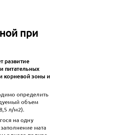
ной при
т развитие
 и питательных
и корневой зоны и
одимо определить
ендуемый объем
,5 л/м2).
гося на одну
заполнение мата
ем одного полива