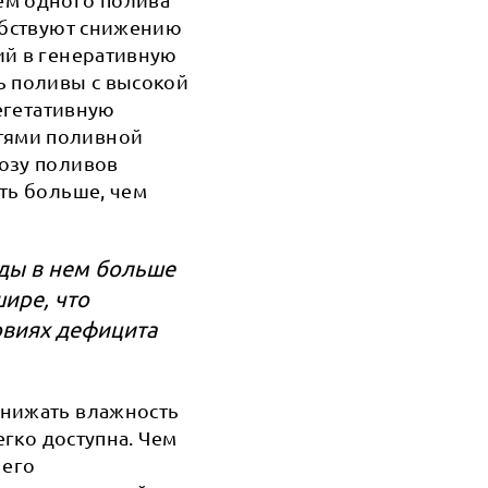
собствуют снижению
ий в генеративную
ь поливы с высокой
вегетативную
тями поливной
озу поливов
ть больше, чем
оды в нем больше
ире, что
овиях дефицита
снижать влажность
егко доступна. Чем
 его