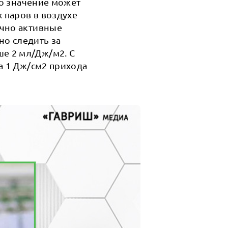
то значение может
 паров в воздухе
очно активные
но следить за
е 2 мл/Дж/м2. С
а 1 Дж/см2 прихода