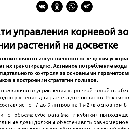
ти управления корневой зо
ии растений на досветке
олнительного искусственного освещения ускоряе
ает их транспирацию. Активное потребление воды
 тщательного контроля за основными параметрам
ков в построении стратегии поливов.
 правильного управления корневой зоной необх
 одно растение для расчета доз поливов. Реком
ставляет от 7 до 9 литров на 1 м2 (в основном 8-8
ит от объема субстрата (мат и кубики), приходяще
альные дозы должны обеспечивать равномерное 
ором и регулярное его обновление. Средний объ