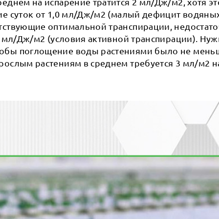
реднем на испарение тратится 2 мл/Дж/м2, хотя э
ие суток от 1,0 мл/Дж/м2 (малый дефицит водяных
ятствующие оптимальной транспирации, недостат
,5 мл/Дж/м2 (условия активной транспирации). Нуж
обы поглощение воды растениями было не меньш
рослым растениям в среднем требуется 3 мл/м2 н