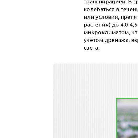
транспирацией. В с
колебаться в течен
или условия, преп
растения) до 4,0-4
микроклиматом, чт
учетом дренажа, вз
света.