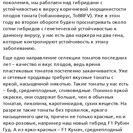
поколения, мы работаем над гибридами с
устойчивостью к вирусу коричневой морщинистости
плодов томата (тобамовирус, ToBRFV). Уже в этом
году во втором обороте будем просматривать около
сотни гибридов с генетической устойчивостью к
данному вирусу, у нас есть два маркера на два гена,
которые контролируют устойчивость к этому
заболеванию.
Еще одно направление селекции томатов последних
лет – качество и вкус плодов, ведь время
пластиковых томатов постепенно заканчивается. Уже
и сетевые продавцы требуют вкусные томаты с
яркой, насыщенной мякотью. Такие томаты у нас есть
– биф, среднеплодные, сливовидные. Помимо яркой
окраски, они содержат больше, чем в обычных
томатах, ликопина, каротиноидов, сухих веществ. На
разрезе такие томаты без прожилок, яркого
насыщенного цвета, причем не только красные, но и
ярко-розовые, например наш новый гибрид F1 Рубин
Гуд. А из ярко-красных – F1 Кумач, среднеплодный